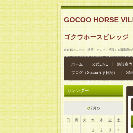
GOCOO HORSE V
ゴクウホースビレッジ
東京都内にある、映画・テレビで活躍する撮影馬の
ホーム
公式LINE
施設案内
ブログ（Gocooうま日記）
SN
カレンダー
«
»
7月
日
月
火
水
木
金
土
1
2
3
4