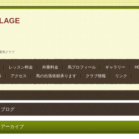
ILLAGE
乗馬クラブ
レッスン料金
外乗料金
馬プロフィール
ギャラリー
H
S
アクセス
馬の出張依頼承ります
クラブ情報
リンク
ブログ
アーカイブ