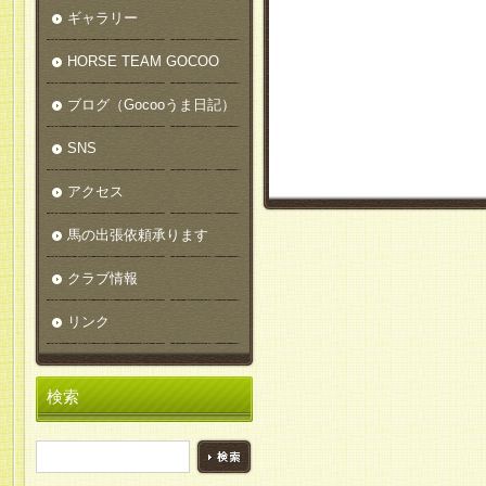
ギャラリー
HORSE TEAM GOCOO
ブログ（Gocooうま日記）
SNS
アクセス
馬の出張依頼承ります
クラブ情報
リンク
検索